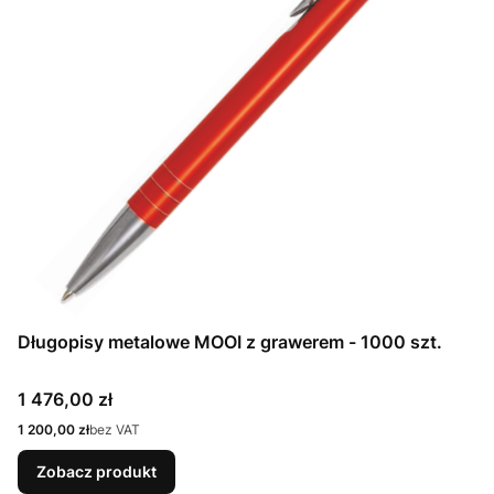
Długopisy metalowe MOOI z grawerem - 1000 szt.
Cena
1 476,00 zł
Cena
1 200,00 zł
bez VAT
Zobacz produkt