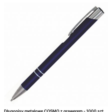
Długopisy metalowe COSMO z grawerem - 1000 szt