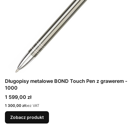
Długopisy metalowe BOND Touch Pen z grawerem -
1000
Cena
1 599,00 zł
Cena
1 300,00 zł
bez VAT
Zobacz produkt