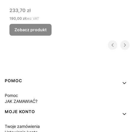
Cena
233,70 zł
Cena
190,00 zł
bez VAT
Zobacz produkt
Linki w stopce
POMOC
Pomoc
JAK ZAMAWIAĆ?
MOJE KONTO
Twoje zamówienia