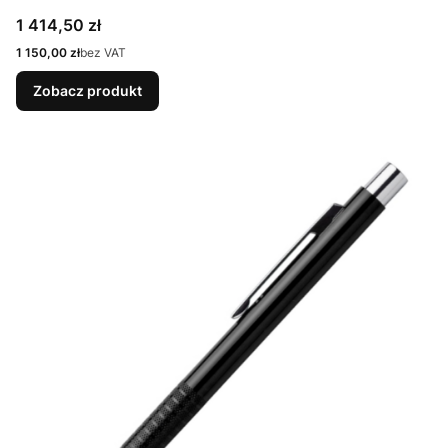
Cena
1 414,50 zł
Cena
1 150,00 zł
bez VAT
Zobacz produkt