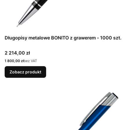
Długopisy metalowe BONITO z grawerem - 1000 szt.
Cena
2 214,00 zł
Cena
1 800,00 zł
bez VAT
Zobacz produkt