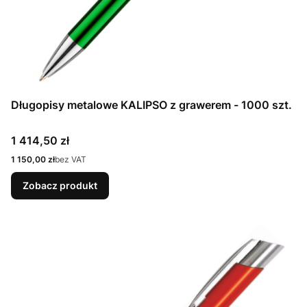
Długopisy metalowe KALIPSO z grawerem - 1000 szt.
Cena
1 414,50 zł
Cena
1 150,00 zł
bez VAT
Zobacz produkt