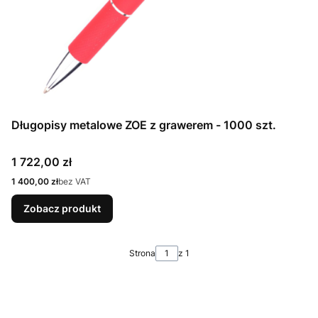
Długopisy metalowe ZOE z grawerem - 1000 szt.
Cena
1 722,00 zł
Cena
1 400,00 zł
bez VAT
Zobacz produkt
Strona
z 1