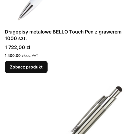
Długopisy metalowe BELLO Touch Pen z grawerem -
1000 szt.
Cena
1 722,00 zł
Cena
1 400,00 zł
bez VAT
Zobacz produkt