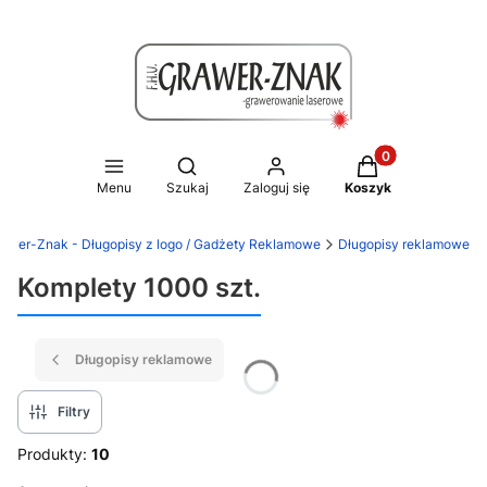
Produkty w koszy
Otwórz wyszukiwarkę
Menu
Szukaj
Zaloguj się
Koszyk
awer-Znak - Długopisy z logo / Gadżety Reklamowe
Długopisy reklamowe
Komplety 1000 szt.
Długopisy reklamowe
Filtry
Produkty:
10