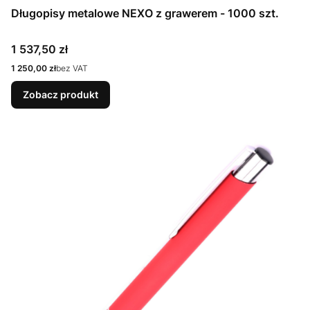
Długopisy metalowe NEXO z grawerem - 1000 szt.
Cena
1 537,50 zł
Cena
1 250,00 zł
bez VAT
Zobacz produkt