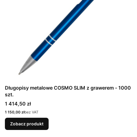
Długopisy metalowe COSMO SLIM z grawerem - 1000
szt.
Cena
1 414,50 zł
Cena
1 150,00 zł
bez VAT
Zobacz produkt