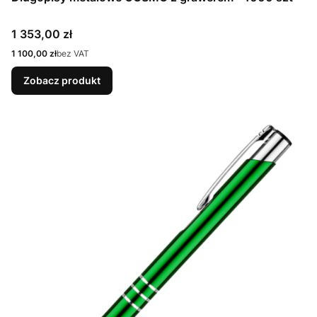
Cena
1 353,00 zł
Cena
1 100,00 zł
bez VAT
Zobacz produkt