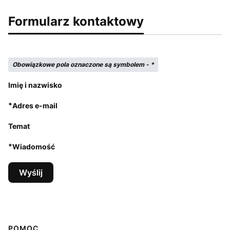
Formularz kontaktowy
Obowiązkowe pola oznaczone są symbolem -
*
Imię i nazwisko
*
Adres e-mail
Temat
*
Wiadomość
Wyślij
Linki w stopce
POMOC