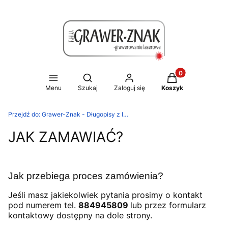
Produkty w koszy
Otwórz wyszukiwarkę
Menu
Szukaj
Zaloguj się
Koszyk
Przejdź do:
Grawer-Znak - Długopisy z logo / Gadżety Reklamowe
JAK ZAMAWIAĆ?
Jak przebiega proces zamówienia?
Jeśli masz jakiekolwiek pytania prosimy o kontakt
pod numerem tel.
884945809
lub przez formularz
kontaktowy dostępny na dole strony.